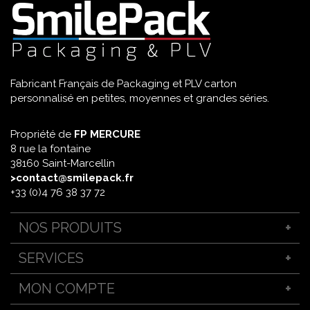
Fabricant Français de Packaging et PLV carton
personnalisé en petites, moyennes et grandes séries.
Propriété de
FP MERCURE
8 rue la fontaine
38160 Saint-Marcellin
>contact@smilepack.fr
+33 (0)4 76 38 37 72
NOS PRODUITS
Packaging sur mesure
SERVICES
Support PLV personnalisé
Boîte d’expédition carton
Emballage sur-mesure
MON COMPTE
PLV linéaire
Bien choisir son étui
Boîte personnalisable
Ennoblissement et finitions premium