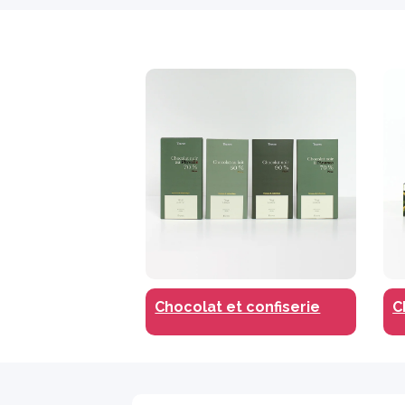
 cosmétiques
Chocolat et confiserie
C