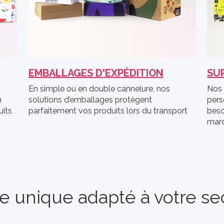
EMBALLAGES D'EXPÉDITION
SU
En simple ou en double cannelure, nos
Nos 
n
solutions d’emballages protègent
pers
uits
parfaitement vos produits lors du transport
beso
mar
 unique adapté à votre sect