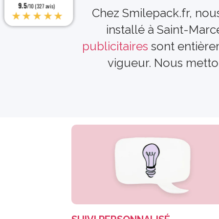
9.5
9.5
/10 (327 avis)
/10 (327 avis)
Chez Smilepack.fr, nous
★★★★★
★★★★★
installé à Saint-Mar
publicitaires
sont entière
vigueur. Nous metto