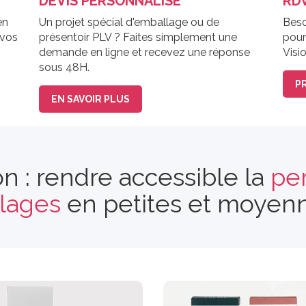
DEVIS PERSONNALISÉ
RDV
en
Un projet spécial d'emballage ou de
Beso
 vos
présentoir PLV ? Faites simplement une
pour
demande en ligne et recevez une réponse
Visi
sous 48H.
P
EN SAVOIR PLUS
n : rendre accessible la
per
lages
en petites et moyenn