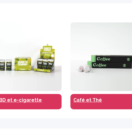
BD et e-cigarette
Café et Thé