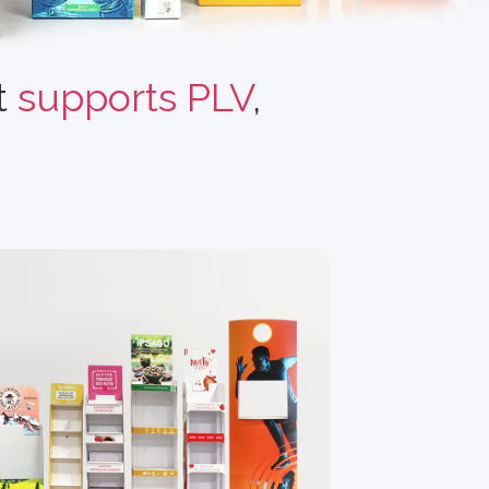
t
supports PLV
,