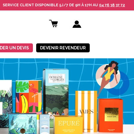
SERVICE CLIENT
DISPONIBLE
5J/7 DE 9H À 17H AU
04 76 38 37 72
DER UN DEVIS
DEVENIR REVENDEUR