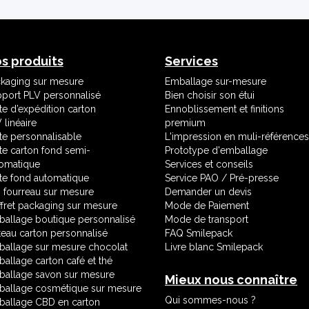
s produits
Services
kaging sur mesure
Emballage sur-mesure
port PLV personnalisé
Bien choisir son étui
te d’expédition carton
Ennoblissement et finitions
 linéaire
premium
te personnalisable
L'impression en muli-références
te carton fond semi-
Prototype d'emballage
omatique
Services et conseils
te fond automatique
Service PAO / Pré-presse
i fourreau sur mesure
Demander un devis
fret packaging sur mesure
Mode de Paiement
allage boutique personnalisé
Mode de transport
teau carton personnalisé
FAQ Smilepack
allage sur mesure chocolat
Livre blanc Smilepack
allage carton café et thé
allage savon sur mesure
Mieux nous connaître
allage cosmétique sur mesure
Qui sommes-nous ?
allage CBD en carton