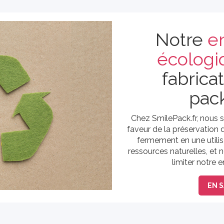
Notre
e
écologi
fabrica
pac
Chez SmilePack.fr, nou
faveur de la préservation
fermement en une utilis
ressources naturelles, et
limiter notre 
EN S