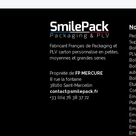
No
Pac
Sup
Fabricant Français de Packaging et
Boî
PLV carton personnalisé en petites,
PLV
moyennes et grandes séries.
Boî
Boî
aut
Propriété de
FP MERCURE
Boî
8 rue la fontaine
Étu
38160 Saint-Marcellin
Cof
contact@smilepack.fr
Emb
+33 (0)4 76 38 37 72
Pla
Emb
Emb
Emb
Emb
Emb