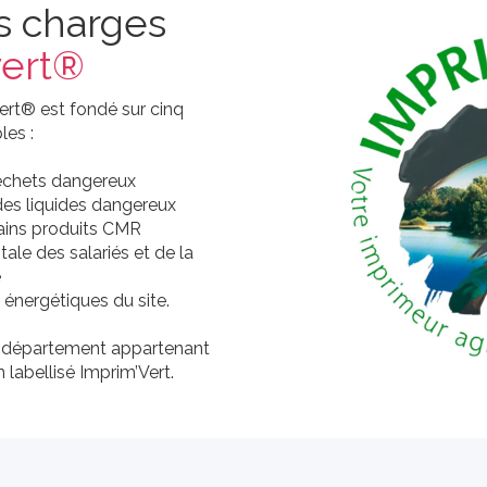
s charges
vert®
ert® est fondé sur cinq
les :
déchets dangereux
des liquides dangereux
rtains produits CMR
tale des salariés et de la
e
énergétiques du site.
n département appartenant
 labellisé Imprim’Vert.