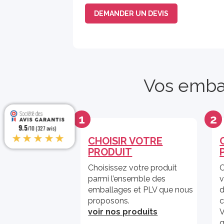
DEMANDER UN DEVIS
Vos emba
1
2
9.5
9.5
/10 (327 avis)
/10 (327 avis)
★★★★★
★★★★★
CHOISIR VOTRE
PRODUIT
Choisissez votre produit
C
parmi l’ensemble des
v
emballages et PLV que nous
d
proposons.
c
voir nos produits
V
q