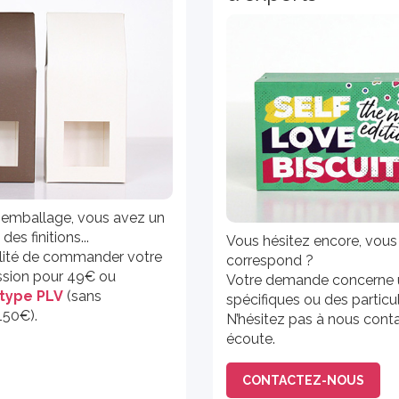
e emballage, vous avez un
des finitions...
Vous hésitez encore, vous
ilité de commander votre
correspond ?
ssion pour 49€ ou
Votre demande concerne u
otype PLV
(sans
spécifiques ou des particu
150€).
N’hésitez pas à nous conta
écoute.
CONTACTEZ-NOUS