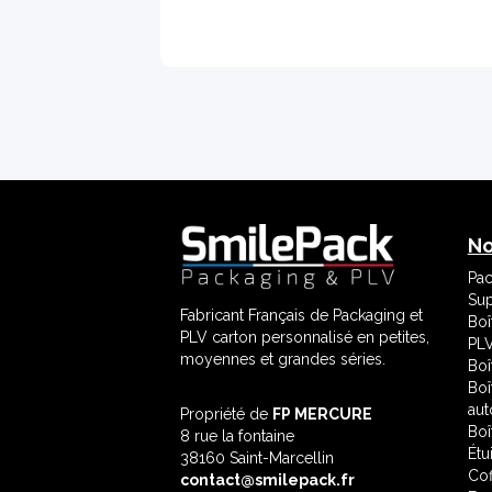
No
Pac
Sup
Fabricant Français de Packaging et
Boî
PLV carton personnalisé en petites,
PLV
moyennes et grandes séries.
Boî
Boî
aut
Propriété de
FP MERCURE
Boî
8 rue la fontaine
Étu
38160 Saint-Marcellin
Cof
contact@smilepack.fr