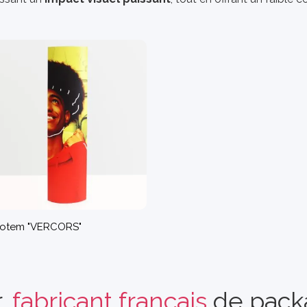
totem "VERCORS"
r,
fabricant français
de pack