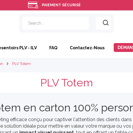
PAIEMENT SÉCURISÉ
DEMAN
ésentoirs PLV - ILV
FAQ
Contactez-Nous
PLV Totem
on
PLV Totem
otem en carton 100% person
eting efficace conçu pour captiver l'attention des clients da
ne solution idéale pour mettre en valeur votre marque ou vos
issant un
impact visuel puissant
, tout en offrant un faible 