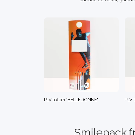
PLV totem "BELLEDONNE"
PLV 
Smilepack.f