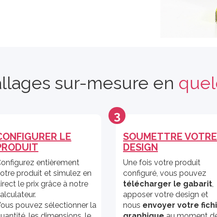
llages sur-mesure en
quel
3
CONFIGURER LE
SOUMETTRE VOTRE
PRODUIT
DESIGN
onfigurez entièrement
Une fois votre produit
otre produit et simulez en
configuré, vous pouvez
irect le prix grâce à notre
télécharger le gabarit
,
alculateur.
apposer votre design et
ous pouvez sélectionner la
nous
envoyer votre fich
uantité, les dimensions, le
graphique
au moment d