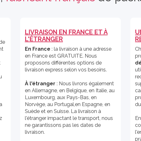
LIVRAISON EN FRANCE ET À
U
L'ÉTRANGER
R
 de
nt
En France
: la livraison à une adresse
Ch
en France est GRATUITE. Nous
pr
t
proposons différentes options de
d
livraison express selon vos besoins.
ut
u
re
À
l'étranger
: Nous livrons également
su
en Allemagne, en Belgique, en Italie, au
ca
Luxembourg, aux Pays-Bas, en
pr
la
Norvège, au Portugal,en Espagne, en
du
Suède et en Suisse. La livraison à
z
l'étranger impactant le transport, nous
En
ne garantissons pas les dates de
co
livraison.
l'
pr