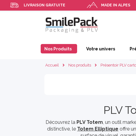
LIVRAISON GRATUITE
MADE IN ALPES
Nos Produits
Votre univers
Pr
Accueil
Nos produits
Présentoir PLV cart
PLV T
Découvrez la
PLV Totem
, un outil mark
distinctive, le
Totem Elliptique
offre u
surface de visuel, garant