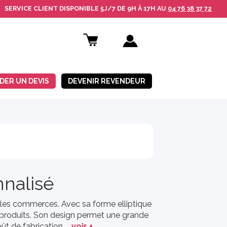
SERVICE CLIENT
DISPONIBLE
5J/7 DE 9H À 17H AU
04 76 38 37 72
DER UN DEVIS
DEVENIR REVENDEUR
nalisé
ns les commerces. Avec sa forme elliptique
 produits. Son design permet une grande
coût de fabrication.
voir +