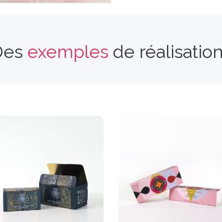
Des
exemples
de réalisatio