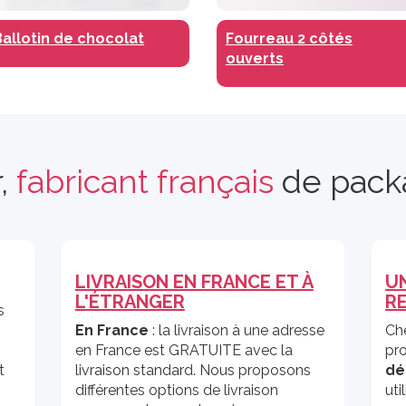
Ballotin de chocolat
Fourreau 2 côtés
ouverts
r,
fabricant français
de pack
LIVRAISON EN FRANCE ET À
U
L'ÉTRANGER
R
s
En France
: la livraison à une adresse
Ch
en France est GRATUITE avec la
pr
t
livraison standard. Nous proposons
dé
différentes options de livraison
uti