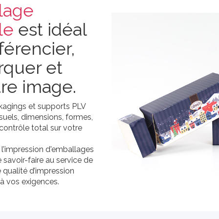
lage
le
est idéal
férencier,
quer et
tre image.
ckagings et supports PLV
isuels, dimensions, formes,
 contrôle total sur votre
.
e l’impression d'emballages
savoir-faire au service de
e qualité d’impression
à vos exigences.