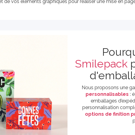
et de vos éléments graphiques pour réaliser une mise en page
Pourq
Smilepack
p
d'emball
Nous proposons une ga
personnalisables
: é
emballages d’expédi
personnalisation complè
options de finition
p