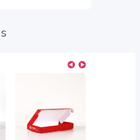
ns
É
tui à languette
d'insertion