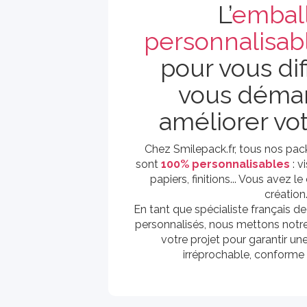
L’
embal
personnalisab
pour vous dif
vous démar
améliorer vo
Chez Smilepack.fr, tous nos pa
sont
100% personnalisables
: v
papiers, finitions... Vous avez le
création
En tant que spécialiste français d
personnalisés, nous mettons notre 
votre projet pour garantir un
irréprochable, conforme 