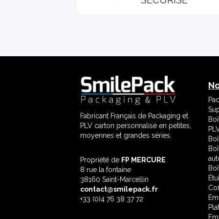
No
Pac
Sup
Fabricant Français de Packaging et
Boî
PLV carton personnalisé en petites,
PLV
moyennes et grandes séries.
Boî
Boî
aut
Propriété de
FP MERCURE
Boî
8 rue la fontaine
Étu
38160 Saint-Marcellin
Cof
contact@smilepack.fr
Emb
+33 (0)4 76 38 37 72
Pla
Emb