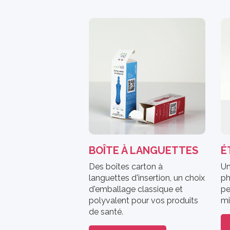
BOÎTE À LANGUETTES
É
Des boîtes carton à
Un
languettes d'insertion, un choix
ph
d'emballage classique et
pe
polyvalent pour vos produits
mi
de santé.