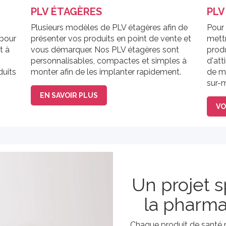
PLV ÉTAGÈRES
PLV
Plusieurs modèles de PLV étagères afin de
Pour
 pour
présenter vos produits en point de vente et
mett
t à
vous démarquer. Nos PLV étagères sont
prod
personnalisables, compactes et simples à
d'att
duits
monter afin de les implanter rapidement.
de m
sur-
EN SAVOIR PLUS
VO
Un projet s
la pharma 
Chaque produit de santé 