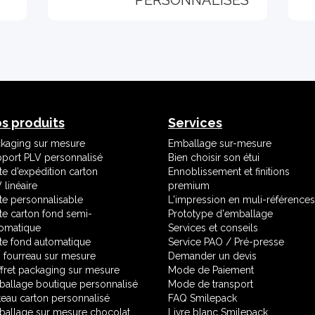
s produits
Services
kaging sur mesure
Emballage sur-mesure
port PLV personnalisé
Bien choisir son étui
te d’expédition carton
Ennoblissement et finitions
 linéaire
premium
te personnalisable
L'impression en muli-références
te carton fond semi-
Prototype d'emballage
omatique
Services et conseils
te fond automatique
Service PAO / Pré-presse
i fourreau sur mesure
Demander un devis
fret packaging sur mesure
Mode de Paiement
allage boutique personnalisé
Mode de transport
teau carton personnalisé
FAQ Smilepack
allage sur mesure chocolat
Livre blanc Smilepack