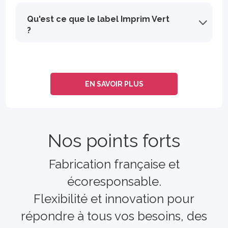
Qu'est ce que le label Imprim Vert
?
Imprim’Vert® est un label écologique qui garantit que l’imprimeur respecte des normes strictes en matière de gestion des déchets et de produits dangereux.
EN SAVOIR PLUS
Nos points forts
Fabrication française et
écoresponsable.
Flexibilité et innovation pour
répondre à tous vos besoins, des