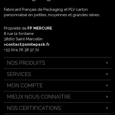
Fabricant Français de Packaging et PLV carton
personnalisé en petites, moyennes et grandes séries.
Propriété de
FP MERCURE
8 rue la fontaine
38160 Saint-Marcellin
>contact@smilepack.fr
+33 (0)4 76 38 37 72
NOS PRODUITS
Packaging sur mesure
SERVICES
Support PLV personnalisé
Boîte d’expédition carton
Emballage sur-mesure
MON COMPTE
PLV linéaire
Bien choisir son étui
Boîte personnalisable
Ennoblissement et finitions premium
Se connecter
MIEUX NOUS CONNAÎTRE
Boîte carton fond semi-automatique
L'impression en muli-références
Boîte fond automatique
Prototype d'emballage
Qui sommes-nous ?
NOS CERTIFICATIONS
Étui fourreau sur mesure
Services et conseils
Contactez-nous
Coffret packaging sur mesure
Service PAO / Pré-presse