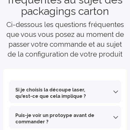
packagings carton
Ci-dessous les questions fréquentes
que vous vous posez au moment de
passer votre commande et au sujet
de la configuration de votre produit
Si je choisis la découpe laser,
qu'est-ce que cela implique ?
La découpe laser a pour conséquence de légèrement fumer les bords de vos étuis, ce qui crée un effet de matière bruni qui sera plus visible sur un design clair. Choisir la découpe laser permet de réaliser des économies significatives sur la production de votre produit.
Puis-je voir un protoype avant de
commander ?
Oui, il est tout à fait possible de recevoir un prototype vierge ou imprimé. Choisissez votre produit sur Smilepack.fr et laissez quantité "1" dans le calculateur. En savoir plus sur les prototypes !