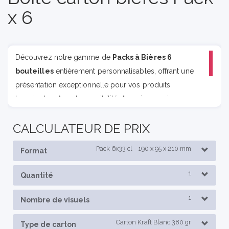
x 6
Découvrez notre gamme de
Packs à Bières 6
bouteilles
entièrement personnalisables, offrant une
présentation exceptionnelle pour vos produits
brassicoles. Avec la possibilité d'une impression
couleur, d'un pelliculage, de dorures et de vernis
CALCULATEUR DE PRIX
sélectifs, chaque emballage est personnalisable mettant
en valeur votre marque.
Pack 6x33 cl - 190 x 95 x 210 mm
Format
1
Quantité
1
Nombre de visuels
Carton Kraft Blanc 380 gr
Type de carton