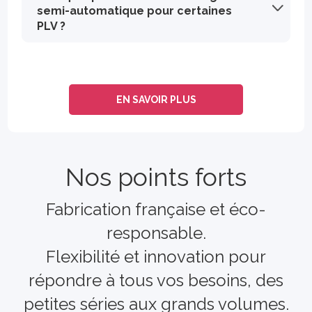
semi-automatique pour certaines
PLV ?
Le montage semi-automatique signifie que la PLV se déplie et prend forme partiellement seule, grâce à un système de pliage pré-collé. Il suffit ensuite de réaliser quelques gestes simples manuellement (verrouillage, mise en volume) pour finaliser l’assemblage. Ce type de montage est idéal pour gagner du temps, surtout en grande série, tout en évitant un montage entièrement manuel.
EN SAVOIR PLUS
Nos points forts
Fabrication française et éco-
responsable.
Flexibilité et innovation pour
répondre à tous vos besoins, des
petites séries aux grands volumes.