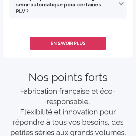
semi-automatique pour certaines
PLV ?
Le montage semi-automatique signifie que la PLV se déplie et prend forme partiellement seule, grâce à un système de pliage pré-collé. Il suffit ensuite de réaliser quelques gestes simples manuellement (verrouillage, mise en volume) pour finaliser l’assemblage. Ce type de montage est idéal pour gagner du temps, surtout en grande série, tout en évitant un montage entièrement manuel.
EN SAVOIR PLUS
Nos points forts
Fabrication française et éco-
responsable.
Flexibilité et innovation pour
répondre à tous vos besoins, des
petites séries aux grands volumes.