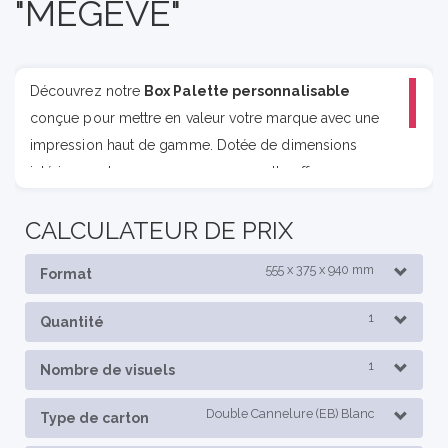
"MEGEVE"
Découvrez notre
Box Palette personnalisable
conçue pour mettre en valeur votre marque avec une
impression haut de gamme. Dotée de dimensions
intérieures de 550 x 370 x 940 mm, elle offre un espace
généreux pour vos produits.
CALCULATEUR DE PRIX
555 x 375 x 940 mm
Format
1
Quantité
1
Nombre de visuels
Double Cannelure (EB) Blanc
Type de carton