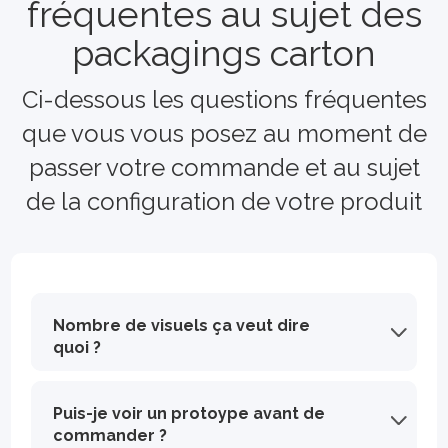
fréquentes au sujet des
packagings carton
Ci-dessous les questions fréquentes
que vous vous posez au moment de
passer votre commande et au sujet
de la configuration de votre produit
Nombre de visuels ça veut dire
quoi ?
Le terme "nombre de visuels" fait référence à l'impression en multi-référence c'est à dire au nombre d'images ou de designs différents que vous souhaitez utiliser pour personnaliser vos emballages. Par exemple, si vous souhaitez utiliser le même design pour tous vos emballages, vous n'aurez besoin que d'un seul visuel. En revanche, si vous souhaitez utiliser plusieurs designs différents pour personnaliser vos emballages, vous aurez besoin de plusieurs visuels.
Puis-je voir un protoype avant de
commander ?