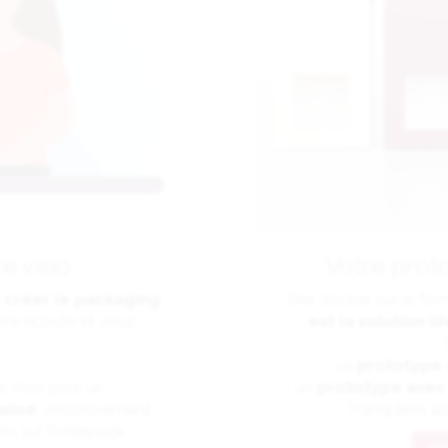
e visio
Votre prot
r
créer le packaging
Des doutes sur le for
tre écoute et vous
est la solution i
– un
prototype 
 visio pour un
– un
prototype avec i
lisé
, exclusivement
Tranquillité a
rits sur Smilepack.