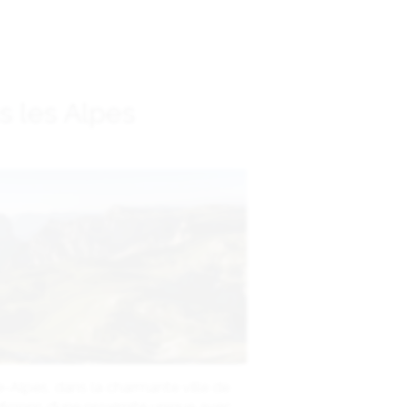
s les Alpes
-Alpes, dans la charmante ville de