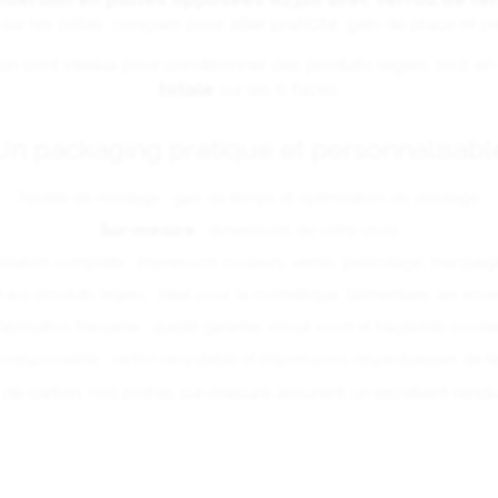
sur les côtés, conçues pour allier praticité, gain de place et 
on sont idéaux pour conditionner des produits légers, tout e
totale
sur les 6 faces.
Un packaging pratique et personnalisabl
Facilité de montage : gain de temps et optimisation du stockage
Sur-mesure
: dimensions de votre choix
isation complète : impression couleurs, vernis, pelliculage, marqua
aux produits légers : idéal pour la cosmétique, l’alimentaire, les acc
abrication française : qualité garantie, circuit court et traçabilité assur
responsable : carton recyclable et impressions respectueuses de l
e carton, nos boîtes sur-mesure assurent un excellent rendu v