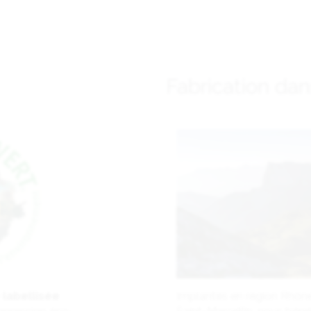
Fabrication dan
 labellisée
Implantés en région Rhône