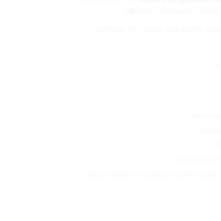
carton
classiques collées 
Fabriqués en France, ces boîtes cart
Personnal
Adapté 
F
Emballage éco
Disponibles en plusieurs grammages d