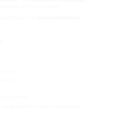
personnalisation sur-mesure.
n garantissant une
personnalisation
e
ge à chaud
essoires
ée
’environnement
isuel et un bon rapport qualité/prix.