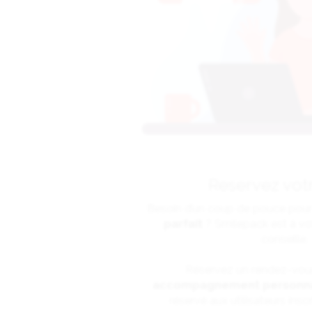
Reservez votr
Besoin d’un coup de pouce pou
parfait
? Smilepack est à vo
conseille.
Réservez un rendez-vous
accompagnement personna
réservé aux utilisateurs insc