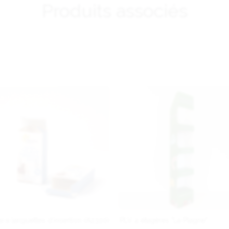
Produits associés
e à languettes d'insertion (A2320)
PLV 4 étagères "La Plagne"