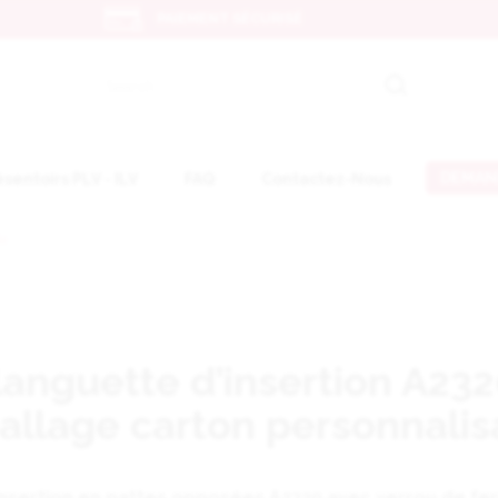
PAIEMENT SÉCURISÉ
DEMAN
ésentoirs PLV - ILV
FAQ
Contactez-Nous
ou
languette d’insertion A23
llage carton personnali
'insertion en pattes opposées A2320 avec verrou de f