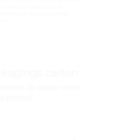
ficions d’une proximité unique avec
 Smilepack.fr allie réactivité,
n défendant des valeurs fortes :
on.
ckagings carton
moment de passer votre
e produit