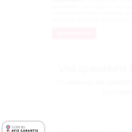
Imprim’Vert®
, s’engage pour une i
responsable : bonne gestion des déch
sensibilisation environnementale, éne
production raisonnée, respectueuse et
EN SAVOIR PLUS
Vos questions 
Ci-dessous les questi
commande