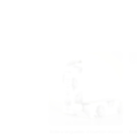
Boîte à languettes d'insertion (A2220)
Boît