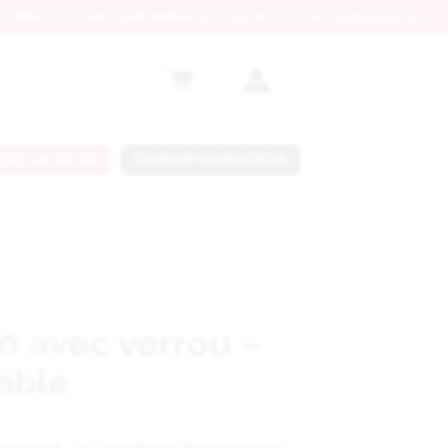
SERVICE CLIENT
DISPONIBLE
5J/7 DE 9H À 17H AU
04 76 38 37 72
DER UN DEVIS
DEVENIR REVENDEUR
20 avec verrou –
sable
ermeture
, des
solutions d'emballage