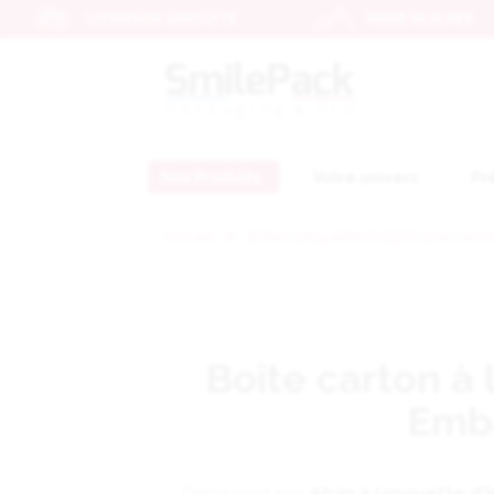
LIVRAISON GRATUITE
MADE IN ALPES
Nos Produits
Votre univers
Pr
Accueil
Boîte à languettes (A2320) avec verr
Boîte carton à 
Emba
Découvrez nos
étuis à languette d