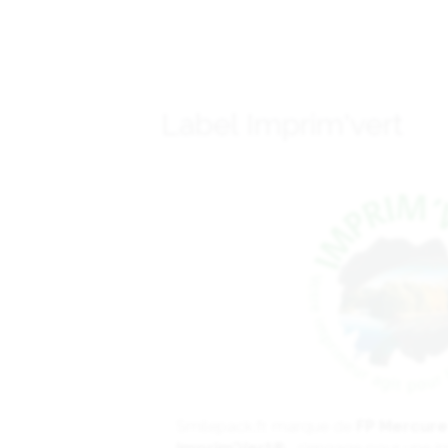
Label Imprim'vert
Smilepack.fr, marque de
FP Mercure