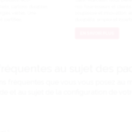
mpression éco-
Saint-Marcellin, nous béné
ets, cartons durables,
nos fournisseurs et clients.
rgies vertes. Une
souplesse et innovation, e
 certifiée.
durabilité, emploi et inserti
EN SAVOIR PLUS
fréquentes au sujet des pa
ons fréquentes que vous vous posez au 
 et au sujet de la configuration de votr