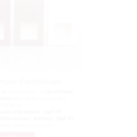
otype d'emballage
mat ou le carton ? Le
prototype
déale
pour valider votre projet.
Choisissez :
sans impression : 49€ HT
mpression + finitions : 89€ HT
ssurée avant production !